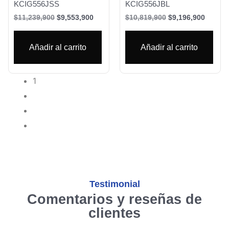
KCIG556JSS
KCIG556JBL
$
11,239,900
$
9,553,900
$
10,819,900
$
9,196,900
Añadir al carrito
Añadir al carrito
1
2
3
→
Testimonial
Comentarios y reseñas de
clientes