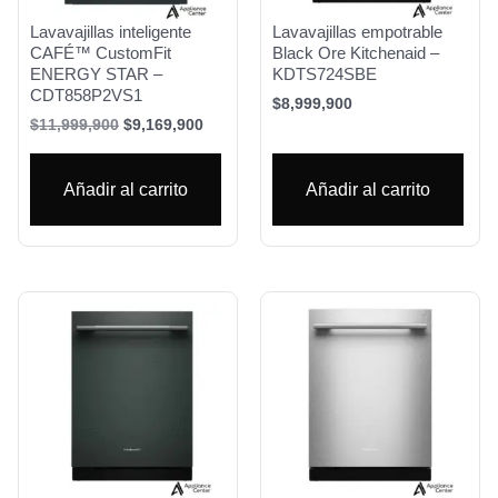
Lavavajillas inteligente
Lavavajillas empotrable
CAFÉ™ CustomFit
Black Ore Kitchenaid –
ENERGY STAR –
KDTS724SBE
CDT858P2VS1
$
8,999,900
$
11,999,900
$
9,169,900
Añadir al carrito
Añadir al carrito