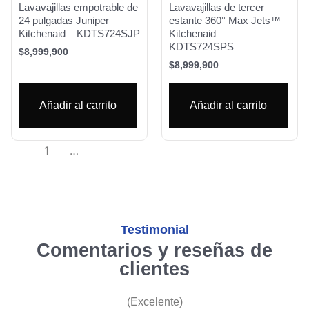
Lavavajillas empotrable de
Lavavajillas de tercer
24 pulgadas Juniper
estante 360° Max Jets™
Kitchenaid – KDTS724SJP
Kitchenaid –
KDTS724SPS
$
8,999,900
$
8,999,900
Añadir al carrito
Añadir al carrito
1
2
3
4
…
6
7
8
→
Testimonial
Comentarios y reseñas de
clientes
(Excelente)