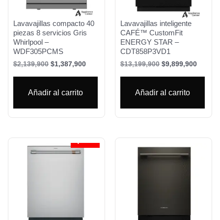
Lavavajillas compacto 40
Lavavajillas inteligente
piezas 8 servicios Gris
CAFÉ™ CustomFit
Whirlpool –
ENERGY STAR –
WDF305PCMS
CDT858P3VD1
$
2,139,900
$
1,387,900
$
13,199,900
$
9,899,900
Añadir al carrito
Añadir al carrito
¡Oferta!