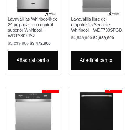
Lavavajillas Whirlpool® de
Lavavajilla libre de
24 pulgadas con control
empotre 15 Servicios
superior Whirlpool –
Whirlpool – WDF730SFGD
WDTS8024SZ
$
4,549,900
$
2,939,900
$
5,239,900
$
3,472,900
Añadir al carrito
Añadir al carrito
¡Oferta!
¡Oferta!