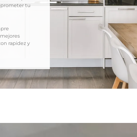
mprometer tu
mpre
 mejores
con rapidez y