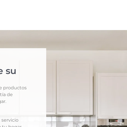
e su
de productos
tía de
ar.
 servicio
 tu hogar.