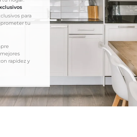
xclusivos
clusivos para
mprometer tu
mpre
 mejores
con rapidez y