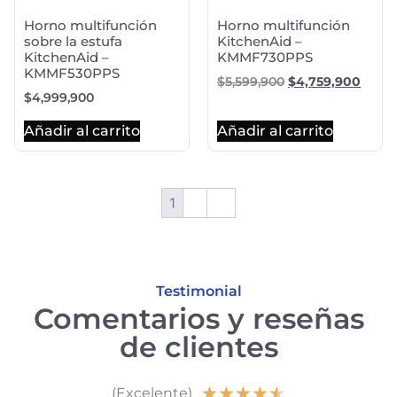
Horno multifunción
Horno multifunción
sobre la estufa
KitchenAid –
KitchenAid –
KMMF730PPS
KMMF530PPS
$
5,599,900
$
4,759,900
$
4,999,900
Añadir al carrito
Añadir al carrito
1
2
→
Testimonial
Comentarios y reseñas
de clientes
★
★
★
★
★
(Excelente)