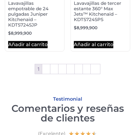
Lavavajillas
Lavavajillas de tercer
empotrable de 24
estante 360° Max
pulgadas Juniper
Jets™ Kitchenaid –
Kitchenaid –
KDTS724SPS
KDTS724SJP
$
8,999,900
$
8,999,900
Añadir al carrito
Añadir al carrito
1
2
3
4
5
6
7
→
Testimonial
Comentarios y reseñas
de clientes
★
★
★
★
★
(Excelente)