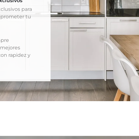
xclusivos
clusivos para
mprometer tu
mpre
 mejores
con rapidez y