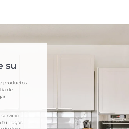
e su
de productos
tía de
ar.
 servicio
 tu hogar.