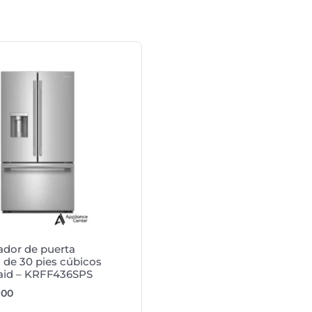
ador de puerta
 de 30 pies cúbicos
aid – KRFF436SPS
900