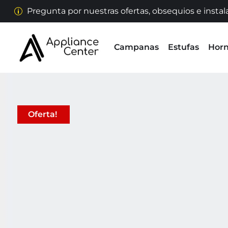
Pregunta por nuestras ofertas, obsequios e instal
Campanas
Estufas
Hor
Oferta!