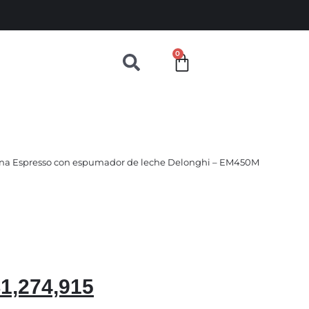
0
uina Espresso con espumador de leche Delonghi – EM450M
$
1,274,915