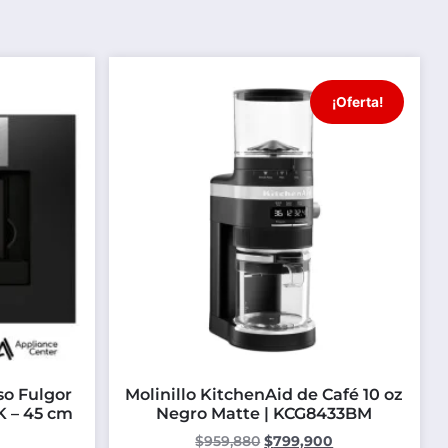
¡Oferta!
so Fulgor
Molinillo KitchenAid de Café 10 oz
 – 45 cm
Negro Matte | KCG8433BM
$
959,880
$
799,900