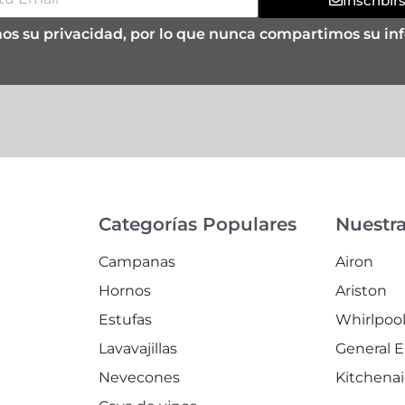
Inscribir
s su privacidad, por lo que nunca compartimos su in
Categorías Populares
Nuestr
Campanas
Airon
Hornos
Ariston
Estufas
Whirlpoo
Lavavajillas
General E
Nevecones
Kitchena