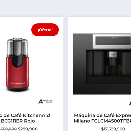
¡Oferta!
o de Café KitchenAid
Máquina de Café Expre
BCG111ER Rojo
Milano FCLCM4500TFBK
$
359,880
$
299,900
$
17,599,900