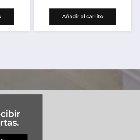
o
Añadir al carrito
cibir
rtas.