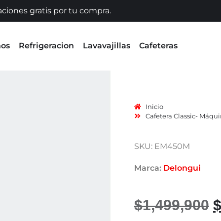
aciones gratis por tu compra.
nos
Refrigeracion
Lavavajillas
Cafeteras
Inicio
Cafetera Classic- Máq
SKU: EM450M
Marca:
Delongui
$
1,499,900