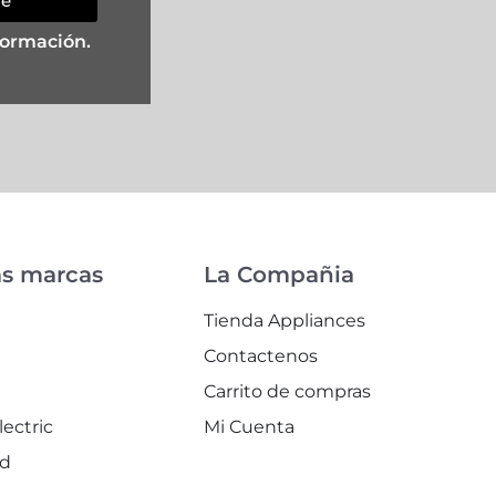
se
formación.
as marcas
La Compañia
Tienda Appliances
Contactenos
l
Carrito de compras
lectric
Mi Cuenta
id