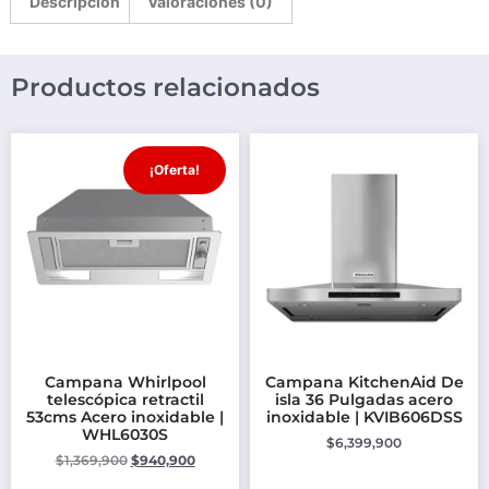
Descripción
Valoraciones (0)
Productos relacionados
¡Oferta!
Campana Whirlpool
Campana KitchenAid De
telescópica retractil
isla 36 Pulgadas acero
53cms Acero inoxidable |
inoxidable | KVIB606DSS
WHL6030S
$
6,399,900
$
1,369,900
$
940,900