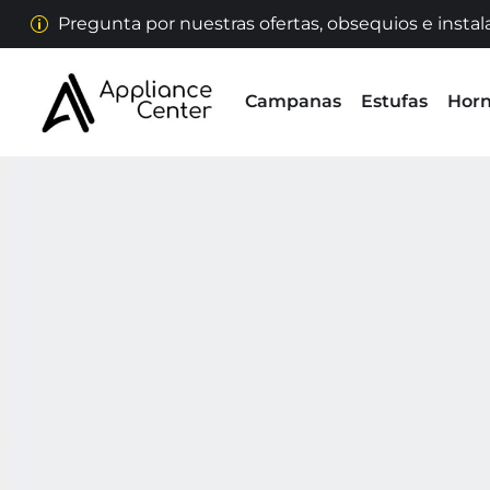
Pregunta por nuestras ofertas, obsequios e instal
Campanas
Estufas
Hor