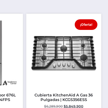
¡Oferta!
oor 676L
Cubierta KitchenAid A Gas 36
04FPS
Pulgadas | KCGS356ESS
$
6,289,900
$
5,849,900