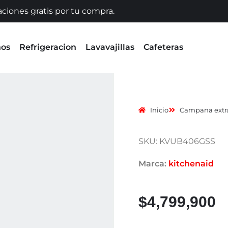
aciones gratis por tu compra.
nos
Refrigeracion
Lavavajillas
Cafeteras
Inicio
Campana extra
SKU: KVUB406GSS
Marca:
kitchenaid
$
4,799,900