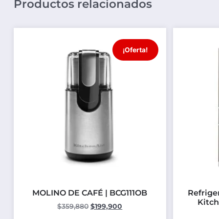
Productos relacionados
¡Oferta!
MOLINO DE CAFÉ | BCG111OB
Refrige
Kitc
$
359,880
$
199,900