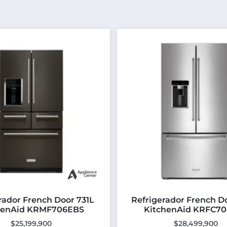
rador French Door 731L
Refrigerador French D
henAid KRMF706EBS
KitchenAid KRFC7
$
25,199,900
$
28,499,900