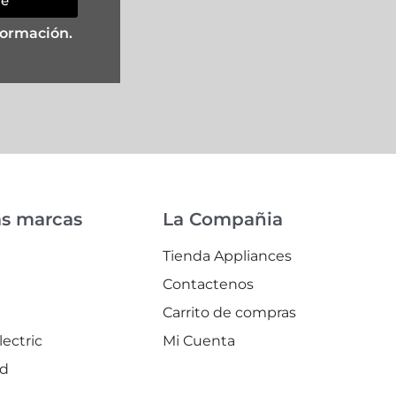
se
formación.
as marcas
La Compañia
Tienda Appliances
Contactenos
l
Carrito de compras
lectric
Mi Cuenta
id