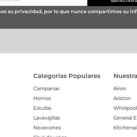
Inscribir
s su privacidad, por lo que nunca compartimos su in
Categorías Populares
Nuestr
Campanas
Airon
Hornos
Ariston
Estufas
Whirlpoo
Lavavajillas
General E
Nevecones
Kitchena