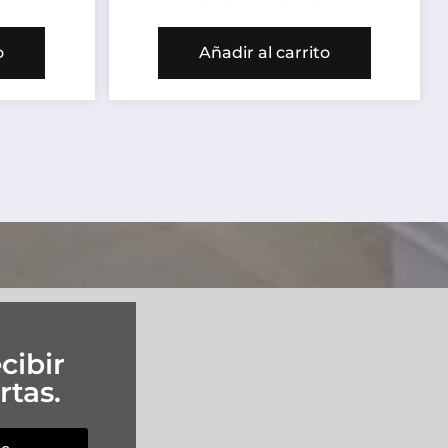
o
Añadir al carrito
cibir
rtas.