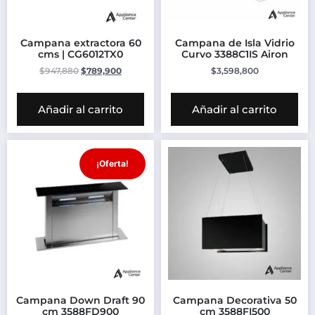
Campana extractora 60
Campana de Isla Vidrio
cms | CG6012TX0
Curvo 3388C1IS Airon
$
947,880
$
789,900
$
3,598,800
Añadir al carrito
Añadir al carrito
¡Oferta!
Campana Down Draft 90
Campana Decorativa 50
cm 3588FD900
cm 3588FI500