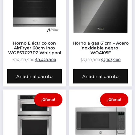
Horno Eléctrico con
Horno a gas 61cm – Acero
AirFryer 68cm Inox
inoxidable negro |
WOES7027PZ Whirlpool
WOA105F
$
14,219,900
$
9,428,900
$
3,159,900
$
2,163,900
Añadir al carrito
Añadir al carrito
¡Oferta!
¡Oferta!