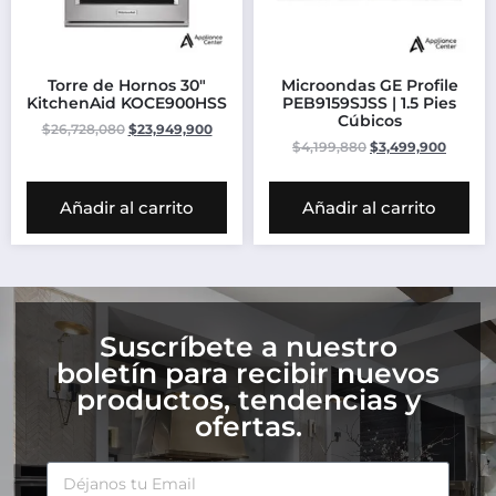
Torre de Hornos 30″
Microondas GE Profile
KitchenAid KOCE900HSS
PEB9159SJSS | 1.5 Pies
Cúbicos
$
26,728,080
$
23,949,900
$
4,199,880
$
3,499,900
Añadir al carrito
Añadir al carrito
Suscríbete a nuestro
boletín para recibir nuevos
productos, tendencias y
ofertas.