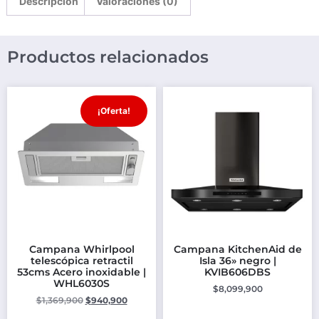
Descripción
Valoraciones (0)
Productos relacionados
¡Oferta!
Campana Whirlpool
Campana KitchenAid de
telescópica retractil
Isla 36» negro |
53cms Acero inoxidable |
KVIB606DBS
WHL6030S
$
8,099,900
$
1,369,900
$
940,900