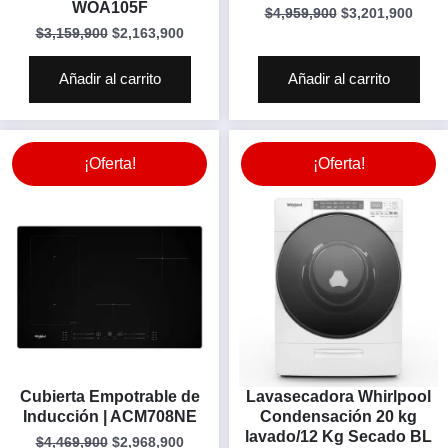
WOA105F
$
4,959,900
$
3,201,900
$
3,159,900
$
2,163,900
Añadir al carrito
Añadir al carrito
¡Oferta!
¡Oferta!
Cubierta Empotrable de
Lavasecadora Whirlpool
Inducción | ACM708NE
Condensación 20 kg
lavado/12 Kg Secado BL
$
4,469,900
$
2,968,900