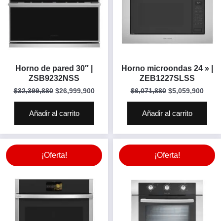
Horno de pared 30″ |
Horno microondas 24 » |
ZSB9232NSS
ZEB1227SLSS
$
32,399,880
$
26,999,900
$
6,071,880
$
5,059,900
Añadir al carrito
Añadir al carrito
¡Oferta!
¡Oferta!