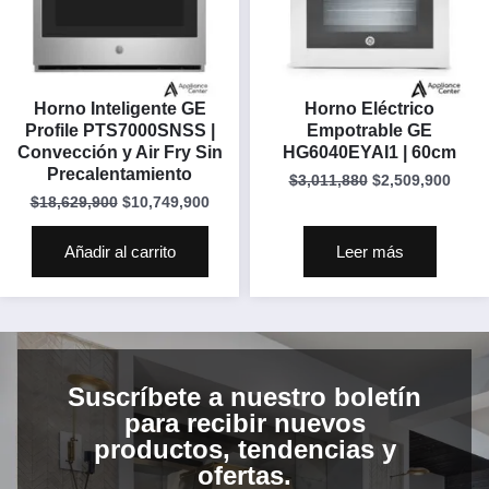
Horno Inteligente GE
Horno Eléctrico
Profile PTS7000SNSS |
Empotrable GE
Convección y Air Fry Sin
HG6040EYAI1 | 60cm
Precalentamiento
$
3,011,880
$
2,509,900
$
18,629,900
$
10,749,900
Añadir al carrito
Leer más
Suscríbete a nuestro boletín
para recibir nuevos
productos, tendencias y
ofertas.