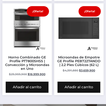
¡Oferta!
¡Oferta!
Horno Combinado GE
Microondas de Empotre
Profile PT7800SHSS |
GE Profile PEB7227ANDD
Convección y Microondas
| 2.2 Pies Cúbicos (62 L)
en Uno
$
4,391,880
$
3,659,900
$
29,959,900
$
16,999,900
Añadir al carrito
Añadir al carrito