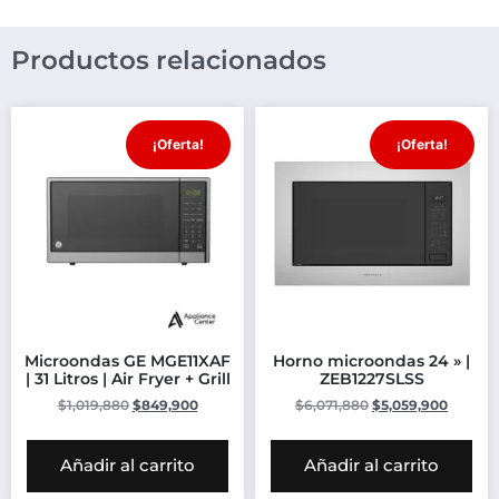
Productos relacionados
¡Oferta!
¡Oferta!
Microondas GE MGE11XAF
Horno microondas 24 » |
| 31 Litros | Air Fryer + Grill
ZEB1227SLSS
$
1,019,880
$
849,900
$
6,071,880
$
5,059,900
Añadir al carrito
Añadir al carrito