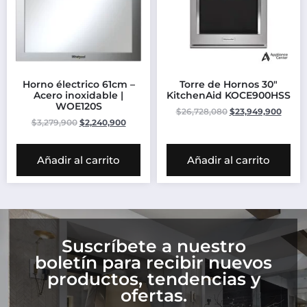
Horno électrico 61cm –
Torre de Hornos 30″
Acero inoxidable |
KitchenAid KOCE900HSS
WOE120S
$
26,728,080
$
23,949,900
$
3,279,900
$
2,240,900
Añadir al carrito
Añadir al carrito
Suscríbete a nuestro
boletín para recibir nuevos
productos, tendencias y
ofertas.