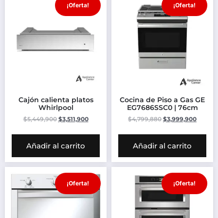
¡Oferta!
¡Oferta!
Cajón calienta platos
Cocina de Piso a Gas GE
Whirlpool
EG7686SSC0 | 76cm
$
5,449,900
$
3,511,900
$
4,799,880
$
3,999,900
Añadir al carrito
Añadir al carrito
¡Oferta!
¡Oferta!