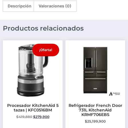
Descripción
Valoraciones (0)
Productos relacionados
¡Oferta!
Procesador KitchenAid 5
Refrigerador French Door
tazas | KFC0516BM
731L KitchenAid
KRMF706EBS
$
419,880
$
279,900
$
25,199,900