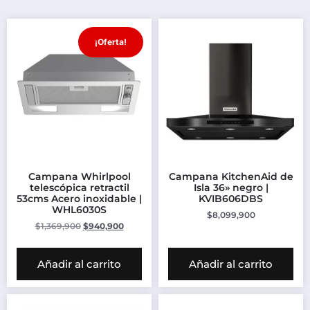
¡Oferta!
Campana Whirlpool
Campana KitchenAid de
telescópica retractil
Isla 36» negro |
53cms Acero inoxidable |
KVIB606DBS
WHL6030S
$
8,099,900
$
1,369,900
$
940,900
Añadir al carrito
Añadir al carrito