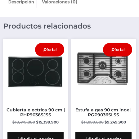
Descripción
Valoraciones (0)
Productos relacionados
¡Oferta!
¡Oferta!
Cubierta electrica 90 cm |
Estufa a gas 90 cm inox |
PHP9036SJSS
PGP9036SLSS
$
18,479,880
$
15,399,900
$
11,099,880
$
9,249,900