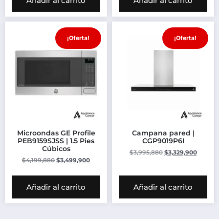
Añadir al carrito
Añadir al carrito
¡Oferta!
¡Oferta!
Microondas GE Profile
Campana pared |
PEB9159SJSS | 1.5 Pies
CGP9019P6I
Cúbicos
$
3,995,880
$
3,329,900
$
4,199,880
$
3,499,900
Añadir al carrito
Añadir al carrito