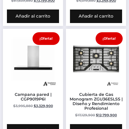
$
87,839,880
$
73,199,900
$
4,019,880
$
3,349,900
Añadir al carrito
Añadir al carrito
¡Oferta!
¡Oferta!
Campana pared |
Cubierta de Gas
CGP9019P6I
Monogram ZGU36ESLSS |
Diseño y Rendimiento
$
3,995,880
$
3,329,900
Profesional
$
17,129,900
$
12,799,900