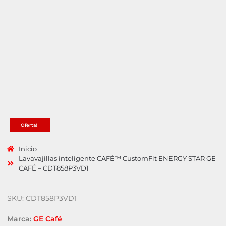
Oferta!
Inicio
Lavavajillas inteligente CAFÉ™ CustomFit ENERGY STAR GE
CAFÉ – CDT858P3VD1
SKU: CDT858P3VD1
Marca:
GE Café