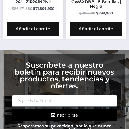
24″ | ZIR241NPNII
GW8XDBB | 8 Botellas |
Negra
$
86,171,880
$
71,809,900
$
719,880
$
599,900
Añadir al carrito
Añadir al carrito
Suscríbete a nuestro
boletín para recibir nuevos
productos, tendencias y
ofertas.
Inscribirse
Respetamos su privacidad, por lo que nunca