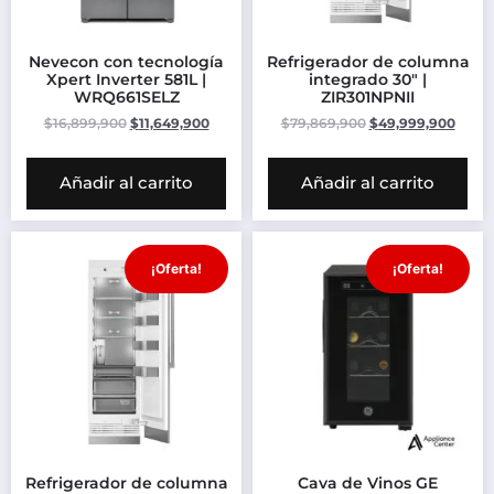
Nevecon con tecnología
Refrigerador de columna
Xpert Inverter 581L |
integrado 30″ |
WRQ661SELZ
ZIR301NPNII
$
16,899,900
$
11,649,900
$
79,869,900
$
49,999,900
Añadir al carrito
Añadir al carrito
¡Oferta!
¡Oferta!
Refrigerador de columna
Cava de Vinos GE