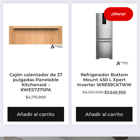
¡Oferta!
Cajón calentador de 27
Refrigerador Bottom
pulgadas Panelable
Mount 450 L Xpert
Kitchenaid –
Inverter WRE59CKTWW
KWES727SPA
$
5,329,900
$
3,649,900
$
4,715,900
Añadir al carrito
Añadir al carrito