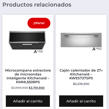
Productos relacionados
¡Oferta!
Microcampana extractora
Cajón calentador de 27»
de microondas
Kitchenaid –
inteligente Kitchenaid –
KWES727SPS
KMML550RPS
$
5,239,900
$
3,999,900
$
3,719,900
Añadir al carrito
Añadir al carrito